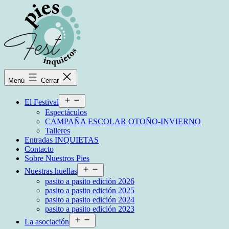
Saltar
al
contenido
Festival
Menú
Cerrar
Pies
Inquietos
Abrir
El Festival
el
Espectáculos
menú
CAMPAÑA ESCOLAR OTOÑO-INVIERNO
Talleres
Entradas INQUIETAS
Contacto
Sobre Nuestros Pies
Abrir
Nuestras huellas
el
pasito a pasito edición 2026
menú
pasito a pasito edición 2025
pasito a pasito edición 2024
pasito a pasito edición 2023
Abrir
La asociación
el