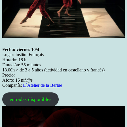
Fecha: viernes 10/4
Lugar: Institut Français
Horario: 18 h
Duración: 55 minutos
18.00h > de 3 a 5 años (actividad en castellano y francés)
Precio:
Aforo: 15 niñ@s
Compañía:
L´Atelier de la Berlue
entradas disponibles